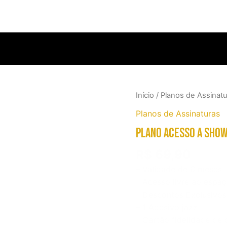
Início
/
Planos de Assinat
Planos de Assinaturas
Plano Acesso a Sho
R$
69,90
– Validade de 6 meses
– Acesso livre ao espa
– Descontos Exclusivos
– 1 Adesivo jazz
– Cartão fidelidade de