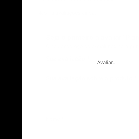
Não há avaliações ainda.
Seja o primeiro a avaliar “Pl
O seu endereço de e-mail não será pub
Sua avaliação
*
Sua avaliação sobre o produto
*
Nome
*