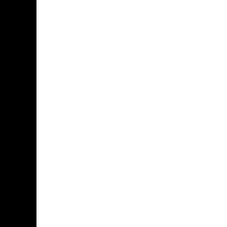
Descrição
Avaliações (0)
– Validade de 6 meses
– Acesso livre ao espaço
– Descontos Exclusivos na Loja
– 1 Adesivo jazz
– Cartão fidelidade de consumo (Comidas 
– 2 copos do jazz
– Descontos em Shows Especiais